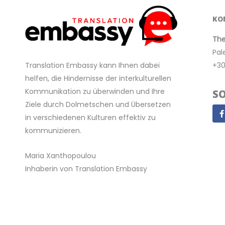
KO
The
Pal
+30
Translation Embassy kann Ihnen dabei
helfen, die Hindernisse der interkulturellen
Kommunikation zu überwinden und Ihre
S
Ziele durch Dolmetschen und Übersetzen
F
in verschiedenen Kulturen effektiv zu
kommunizieren.
Maria Xanthopoulou
k
Inhaberin von Translation Embassy
DATENSCHUTZRICHTLINIE
Copyright © 2024 · Translation Embassy