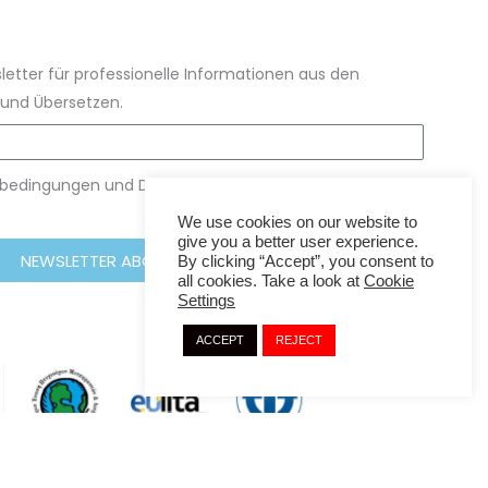
etter für professionelle Informationen aus den
und Übersetzen.
gsbedingungen und Datenschutzbestimmung gelesen
We use cookies on our website to
give you a better user experience.
NEWSLETTER ABONNIEREN
By clicking “Accept”, you consent to
all cookies. Take a look at
Cookie
Settings
ACCEPT
REJECT
A
Lifehacker
Development