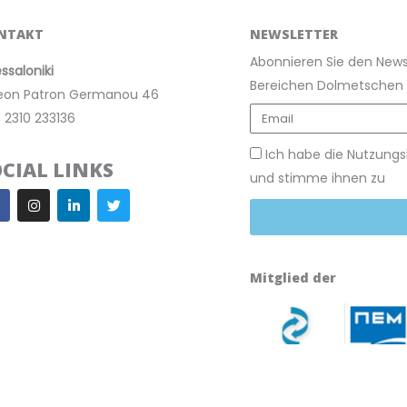
NTAKT
NEWSLETTER
Abonnieren Sie den Newsl
ssaloniki
Bereichen Dolmetschen 
eon Patron Germanou 46
 2310 233136
Ich habe die Nutzun
OCIAL LINKS
und stimme ihnen zu
I
L
T
a
n
i
w
c
s
n
i
e
t
k
t
b
a
e
t
o
g
d
e
o
r
i
r
Mitglied der
a
n
m