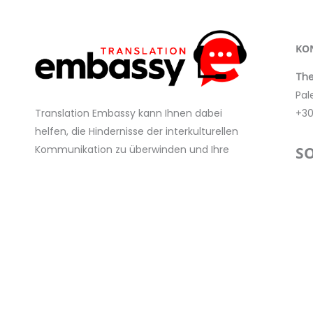
KO
The
Pal
+30
Translation Embassy kann Ihnen dabei
helfen, die Hindernisse der interkulturellen
Kommunikation zu überwinden und Ihre
SO
Ziele durch Dolmetschen und Übersetzen
F
in verschiedenen Kulturen effektiv zu
kommunizieren.
Maria Xanthopoulou
k
Inhaberin von Translation Embassy
DATENSCHUTZRICHTLINIE