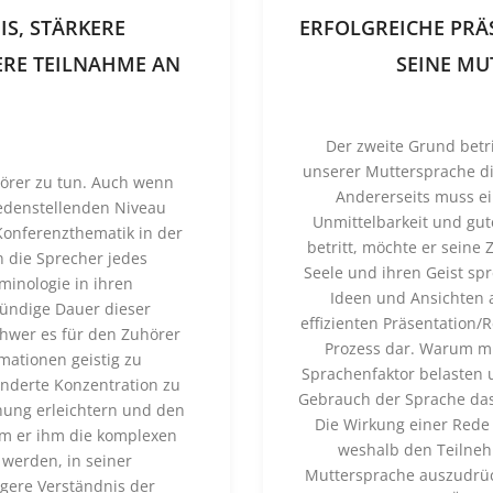
S, STÄRKERE
ERFOLGREICHE PRÄS
ERE TEILNAHME AN
SEINE MU
Der zweite Grund betrif
unserer Muttersprache di
hörer zu tun. Auch wenn
Andererseits muss ein
edenstellenden Niveau
Unmittelbarkeit und gu
Konferenzthematik in der
betritt, möchte er seine 
n die Sprecher jedes
Seele und ihren Geist spr
minologie in ihren
Ideen und Ansichten 
ündige Dauer dieser
effizienten Präsentation/
chwer es für den Zuhörer
Prozess dar. Warum mü
rmationen geistig zu
Sprachenfaktor belasten u
nderte Konzentration zu
Gebrauch der Sprache da
ung erleichtern und den
Die Wirkung einer Rede 
em er ihm die komplexen
weshalb den Teilneh
 werden, in seiner
Muttersprache auszudrüc
igere Verständnis der