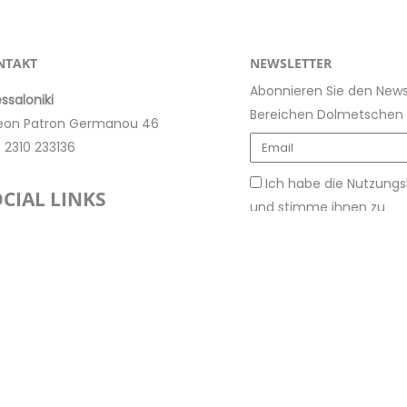
NTAKT
NEWSLETTER
Abonnieren Sie den Newsl
ssaloniki
Bereichen Dolmetschen 
eon Patron Germanou 46
 2310 233136
Ich habe die Nutzun
CIAL LINKS
und stimme ihnen zu
I
L
T
a
n
i
w
c
s
n
i
e
t
k
t
b
a
e
t
o
g
d
e
o
r
i
r
Mitglied der
a
n
m