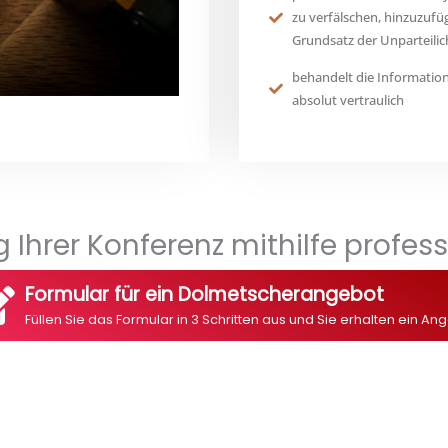
zu verfälschen, hinzuzuf
Grundsatz der Unparteilic
behandelt die Informationen
absolut vertraulich
g Ihrer Konferenz mithilfe profe
Formular für ein Dolmetscherangebot
Füllen Sie das Formular in 3 Schritten aus und Sie erhalten ein An