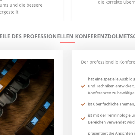
die korrekte Überm
kums und die bessere
rgestellt.
EILE DES PROFESSIONELLEN KONFERENZDOLMETS
Der professionelle Konfer
hat eine spezielle Ausbi
und Techniken entwickelt,
Konferenzen zu bewältige
ist über fachliche Themen
ist mit der Terminologie u
Bereichen verwendet wird,
präsentiert die Ansichten