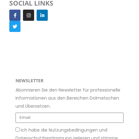
SOCIAL LINKS
F
T
I
L
a
w
n
i
c
i
s
n
e
t
t
k
b
t
a
e
o
e
g
d
o
r
r
i
k
a
n
m
NEWSLETTER
Abonnieren Sie den Newsletter für professionelle
Informationen aus den Bereichen Dolmetschen
und Übersetzen.
Ich habe die Nutzungsbedingungen und
Datenschutzbestimmung gelesen und stimme