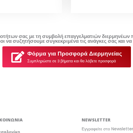
ιοτήτων σας με τη συμβολή επαγγελματιών διερμηνέων π
ιμοι να συζητήσουμε συγκεκριμένα τις ανάγκες σας και 
Φόρμα για Προσφορά Διερμηνείας
Συμπληρώστε σε 3 βήματα και θα λάβετε προσφορά
ΙΚΟΙΝΩΝΙΑ
NEWSLETTER
Εγγραφείτε στο Newsletter
σσαλονίκη