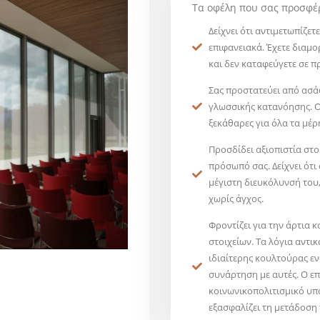
Τα οφέλη που σας προσφέρ
Δείχνει ότι αντιμετωπίζετ
επιφανειακά. Έχετε διαμ
και δεν καταφεύγετε σε πρ
Σας προστατεύει από ασά
γλωσσικής κατανόησης. Οι
ξεκάθαρες για όλα τα μέρ
Προσδίδει αξιοπιστία στο
πρόσωπό σας. Δείχνει ότι
μέγιστη διευκόλυνσή του,
χωρίς άγχος.
Φροντίζει για την άρτια 
στοιχείων. Τα λόγια αντι
ιδιαίτερης κουλτούρας ε
συνάρτηση με αυτές. Ο επ
κοινωνικοπολιτισμικό υπ
εξασφαλίζει τη μετάδοση