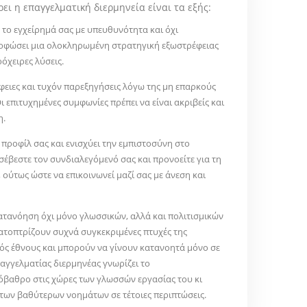
ει η επαγγελματική διερμηνεία είναι τα εξής:
ε το εγχείρημά σας με υπευθυνότητα και όχι
ορφώσει μια ολοκληρωμένη στρατηγική εξωστρέφειας
όχειρες λύσεις.
φειες και τυχόν παρεξηγήσεις λόγω της μη επαρκούς
 επιτυχημένες συμφωνίες πρέπει να είναι ακριβείς και
η.
 προφίλ σας και ενισχύει την εμπιστοσύνη στο
 σέβεστε τον συνδιαλεγόμενό σας και προνοείτε για τη
 ούτως ώστε να επικοινωνεί μαζί σας με άνεση και
κατανόηση όχι μόνο γλωσσικών, αλλά και πολιτισμικών
κατοπτρίζουν συχνά συγκεκριμένες πτυχές της
νός έθνους και μπορούν να γίνουν κατανοητά μόνο σε
αγγελματίας διερμηνέας γνωρίζει το
όβαθρο στις χώρες των γλωσσών εργασίας του κι
 των βαθύτερων νοημάτων σε τέτοιες περιπτώσεις.