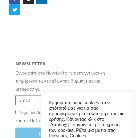
c
i
s
n
e
t
t
k
b
t
a
e
o
e
g
d
o
r
r
i
k
a
n
m
NEWSLETTER
Εγγραφείτε στο Newsletter για επαγγελματική
ενημέρωση των κλάδων της διερμηνείας και
μετάφρασης.
Χρησιμοποιούμε cookies στον
ιστότοπό μας για να σας
Έχω διαβάσει και συμφωνώ με τους Όρους Χρήσης
προσφέρουμε μία καλύτερη εμπειρία
χρήσης. Κάνοντας κλικ στο
και την Πολιτική Απορρήτου
"Αποδοχή", συναινείτε με τη χρήση
των cookies. Ρίξτε μια ματιά στις
ΕΓΓΡΑΦΗ ΣΤΟ NEWSLETTER
Ρυθμίσεις Cookies