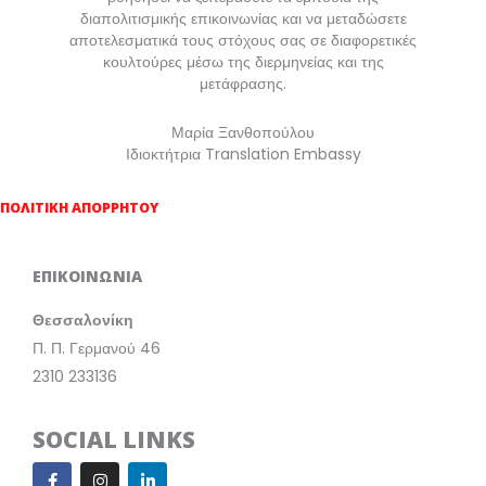
διαπολιτισμικής επικοινωνίας και να μεταδώσετε
αποτελεσματικά τους στόχους σας σε διαφορετικές
κουλτούρες μέσω της διερμηνείας και της
μετάφρασης.
Μαρία Ξανθοπούλου
Ιδιοκτήτρια Translation Embassy
ΠΟΛΙΤΙΚΗ ΑΠΟΡΡΗΤΟΥ
ΕΠΙΚΟΙΝΩΝΙΑ
Θεσσαλονίκη
Π. Π. Γερμανού 46
2310 233136
SOCIAL LINKS
F
T
I
L
a
w
n
i