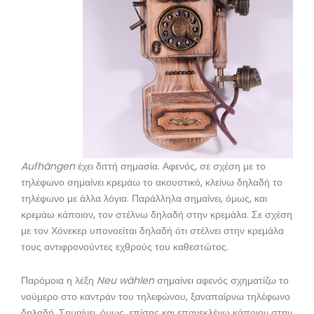
Aufhängen
έχει διττή σημασία. Αφενός, σε σχέση με το
τηλέφωνο σημαίνει κρεμάω το ακουστικό, κλείνω δηλαδή το
τηλέφωνο με άλλα λόγια. Παράλληλα σημαίνει, όμως, και
κρεμάω κάποιον, τον στέλνω δηλαδή στην κρεμάλα. Σε σχέση
με τον Χόνεκερ υπονοείται δηλαδή ότι στέλνει στην κρεμάλα
τους αντιφρονούντες εχθρούς του καθεστώτος.
Παρόμοια η λέξη
Neu wählen
σημαίνει αφενός σχηματίζω το
νούμερο στο καντράν του τηλεφώνου, ξαναπαίρνω τηλέφωνο
δηλαδή. Σημαίνει, όμως, επίσης και επανεκλέγω κάποιον στην