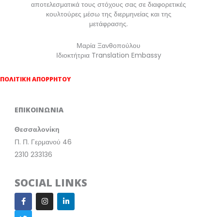
αποτελεσματικά τους στόχους σας σε διαφορετικές
κουλτούρες μέσω της διερμηνείας και της
μετάφρασης.
Μαρία Ξανθοπούλου
Ιδιοκτήτρια Translation Embassy
ΠΟΛΙΤΙΚΗ ΑΠΟΡΡΗΤΟΥ
ΕΠΙΚΟΙΝΩΝΙΑ
Θεσσαλονίκη
Π. Π. Γερμανού 46
2310 233136
SOCIAL LINKS
F
T
I
L
a
w
n
i
c
i
s
n