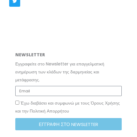
e
t
t
k
b
t
a
e
o
e
g
d
o
r
r
i
k
a
n
m
NEWSLETTER
Εγγραφείτε στο Newsletter για επαγγελματική
ενημέρωση των κλάδων της διερμηνείας και
μετάφρασης.
Έχω διαβάσει και συμφωνώ με τους Όρους Χρήσης
και την Πολιτική Απορρήτου
ΕΓΓΡΑΦΗ ΣΤΟ NEWSLETTER