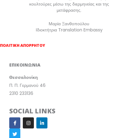
κουλτούρες μέσω της διερμηνείας και της
μετάφρασης.
Μαρία Ξανθοπούλου
Ιδιοκτήτρια Translation Embassy
ΠΟΛΙΤΙΚΗ ΑΠΟΡΡΗΤΟΥ
ΕΠΙΚΟΙΝΩΝΙΑ
Θεσσαλονίκη
Π. Π. Γερμανού 46
2310 233136
SOCIAL LINKS
F
T
I
L
a
w
n
i
c
i
s
n
e
t
t
k
b
t
a
e