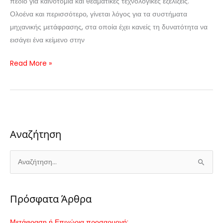
πεδίο για καινοτομία και θεαματικές τεχνολογικές εξελίξεις.
Ολοένα και περισσότερο, γίνεται λόγος για τα συστήματα
μηχανικής μετάφρασης, στα οποία έχει κανείς τη δυνατότητα να
εισάγει ένα κείμενο στην
Read More »
Αναζήτηση
Α
ν
α
Πρόσφατα Άρθρα
ζ
ή
Μετάφραση ή Επιχώρια προσαρμογή;