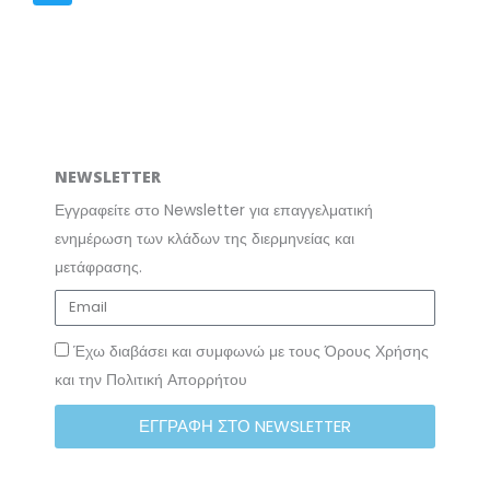
o
e
g
d
o
r
r
i
k
a
n
m
NEWSLETTER
Εγγραφείτε στο Newsletter για επαγγελματική
ενημέρωση των κλάδων της διερμηνείας και
μετάφρασης.
Έχω διαβάσει και συμφωνώ με τους Όρους Χρήσης
και την Πολιτική Απορρήτου
ΕΓΓΡΑΦΗ ΣΤΟ NEWSLETTER