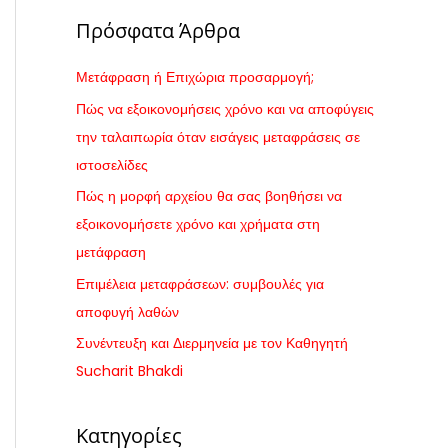
α
Πρόσφατα Άρθρα
ζ
ή
Μετάφραση ή Επιχώρια προσαρμογή;
τ
Πώς να εξοικονομήσεις χρόνο και να αποφύγεις
η
την ταλαιπωρία όταν εισάγεις μεταφράσεις σε
σ
ιστοσελίδες
η
Πώς η μορφή αρχείου θα σας βοηθήσει να
γ
εξοικονομήσετε χρόνο και χρήματα στη
ι
μετάφραση
α
Επιμέλεια μεταφράσεων: συμβουλές για
:
αποφυγή λαθών
Συνέντευξη και Διερμηνεία με τον Καθηγητή
Sucharit Bhakdi
Κατηγορίες