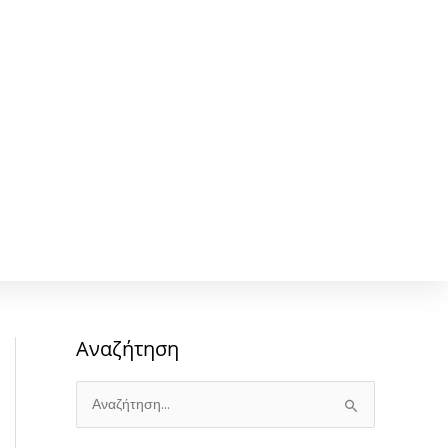
Αναζήτηση
Α
ν