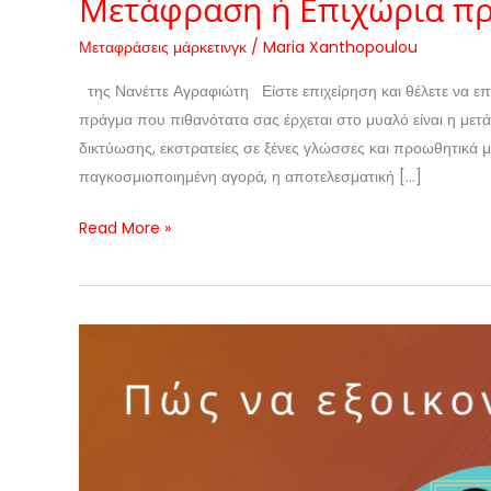
Μετάφραση ή Επιχώρια π
Μεταφράσεις μάρκετινγκ
/
Maria Xanthopoulou
της Νανέττε Αγραφιώτη Είστε επιχείρηση και θέλετε να επε
πράγμα που πιθανότατα σας έρχεται στο μυαλό είναι η μετ
δικτύωσης, εκστρατείες σε ξένες γλώσσες και προωθητικά 
παγκοσμιοποιημένη αγορά, η αποτελεσματική […]
Read More »
Πώς
να
εξοικονομήσεις
χρόνο
και
να