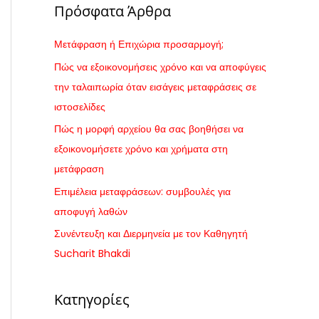
Πρόσφατα Άρθρα
ζ
ή
Μετάφραση ή Επιχώρια προσαρμογή;
τ
Πώς να εξοικονομήσεις χρόνο και να αποφύγεις
η
την ταλαιπωρία όταν εισάγεις μεταφράσεις σε
σ
ιστοσελίδες
η
Πώς η μορφή αρχείου θα σας βοηθήσει να
γ
εξοικονομήσετε χρόνο και χρήματα στη
ι
μετάφραση
α
Επιμέλεια μεταφράσεων: συμβουλές για
:
αποφυγή λαθών
Συνέντευξη και Διερμηνεία με τον Καθηγητή
Sucharit Bhakdi
Κατηγορίες