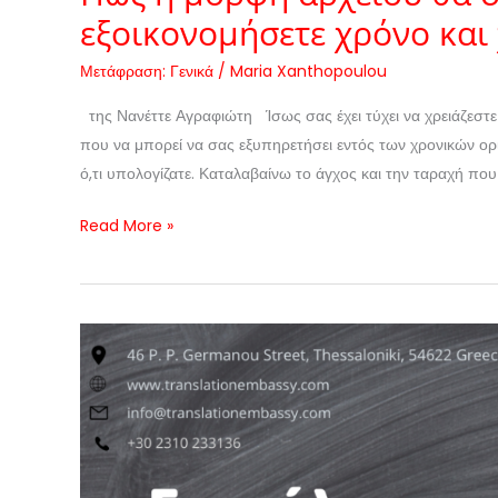
εξοικονομήσετε χρόνο κα
Μετάφραση: Γενικά
/
Maria Xanthopoulou
της Νανέττε Αγραφιώτη Ίσως σας έχει τύχει να χρειάζεστ
που να μπορεί να σας εξυπηρετήσει εντός των χρονικών ορ
ό,τι υπολογίζατε. Καταλαβαίνω το άγχος και την ταραχή πο
Read More »
Επιμέλεια
μεταφράσεων:
συμβουλές
για
αποφυγή
λαθών