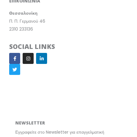
ΕΠΙΚΟΙΝΩΝΙΑ
Θεσσαλονίκη
Π. Π. Γερμανού 46
2310 233136
SOCIAL LINKS
F
T
I
L
a
w
n
i
c
i
s
n
e
t
t
k
b
t
a
e
o
e
g
d
o
r
r
i
k
a
n
m
NEWSLETTER
Εγγραφείτε στο Newsletter για επαγγελματική