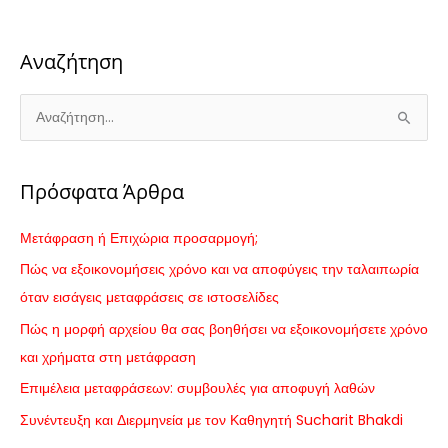
Αναζήτηση
Α
ν
α
Πρόσφατα Άρθρα
ζ
ή
Μετάφραση ή Επιχώρια προσαρμογή;
τ
Πώς να εξοικονομήσεις χρόνο και να αποφύγεις την ταλαιπωρία
η
όταν εισάγεις μεταφράσεις σε ιστοσελίδες
σ
Πώς η μορφή αρχείου θα σας βοηθήσει να εξοικονομήσετε χρόνο
η
και χρήματα στη μετάφραση
γ
Επιμέλεια μεταφράσεων: συμβουλές για αποφυγή λαθών
ι
Συνέντευξη και Διερμηνεία με τον Καθηγητή Sucharit Bhakdi
α