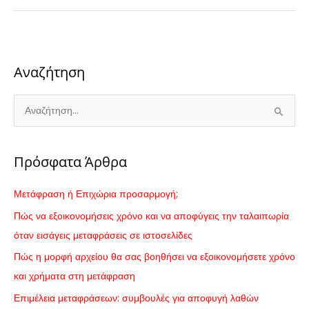
Αναζήτηση
Α
ν
α
Πρόσφατα Άρθρα
ζ
ή
Μετάφραση ή Επιχώρια προσαρμογή;
τ
Πώς να εξοικονομήσεις χρόνο και να αποφύγεις την ταλαιπωρία
η
όταν εισάγεις μεταφράσεις σε ιστοσελίδες
σ
Πώς η μορφή αρχείου θα σας βοηθήσει να εξοικονομήσετε χρόνο
η
και χρήματα στη μετάφραση
γ
Επιμέλεια μεταφράσεων: συμβουλές για αποφυγή λαθών
ι