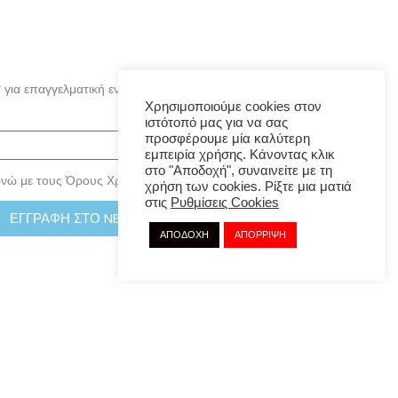
 για επαγγελματική ενημέρωση των κλάδων της διερμηνείας
Χρησιμοποιούμε cookies στον
ιστότοπό μας για να σας
προσφέρουμε μία καλύτερη
εμπειρία χρήσης. Κάνοντας κλικ
στο "Αποδοχή", συναινείτε με τη
νώ με τους Όρους Χρήσης και την Πολιτική Απορρήτου
χρήση των cookies. Ρίξτε μια ματιά
στις
Ρυθμίσεις Cookies
ΕΓΓΡΑΦΗ ΣΤΟ NEWSLETTER
ΑΠΟΔΟΧΗ
ΑΠΟΡΡΙΨΗ