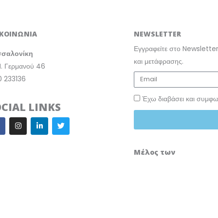
ΙΚΟΙΝΩΝΙΑ
NEWSLETTER
Εγγραφείτε στο Newsletter
σσαλονίκη
και μετάφρασης.
Π. Γερμανού 46
0 233136
Έχω διαβάσει και συμφω
OCIAL LINKS
I
L
T
a
n
i
w
c
s
n
i
e
t
k
t
b
a
e
t
Μέλος των
o
g
d
e
o
r
i
r
a
n
m