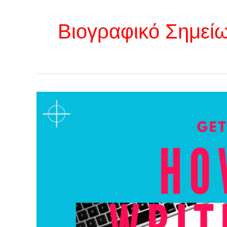
Βιογραφικό Σημεί
Συμβουλές
για
CV