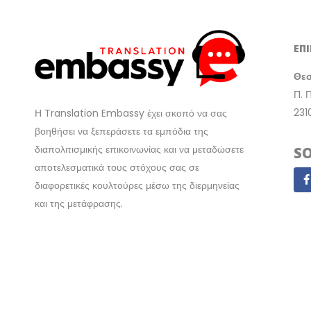
ΕΠ
Θε
Π. 
231
Η Translation Embassy έχει σκοπό να σας
βοηθήσει να ξεπεράσετε τα εμπόδια της
διαπολιτισμικής επικοινωνίας και να μεταδώσετε
S
αποτελεσματικά τους στόχους σας σε
F
διαφορετικές κουλτούρες μέσω της διερμηνείας
και της μετάφρασης.
Μαρία Ξανθοπούλου
k
Ιδιοκτήτρια Translation Embassy
ΠΟΛΙΤΙΚΗ ΑΠΟΡΡΗΤΟΥ