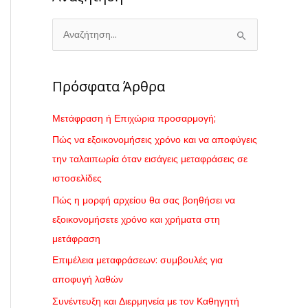
Α
ν
α
Πρόσφατα Άρθρα
ζ
ή
Μετάφραση ή Επιχώρια προσαρμογή;
τ
Πώς να εξοικονομήσεις χρόνο και να αποφύγεις
η
την ταλαιπωρία όταν εισάγεις μεταφράσεις σε
σ
ιστοσελίδες
η
Πώς η μορφή αρχείου θα σας βοηθήσει να
γ
εξοικονομήσετε χρόνο και χρήματα στη
ι
μετάφραση
α
Επιμέλεια μεταφράσεων: συμβουλές για
:
αποφυγή λαθών
Συνέντευξη και Διερμηνεία με τον Καθηγητή