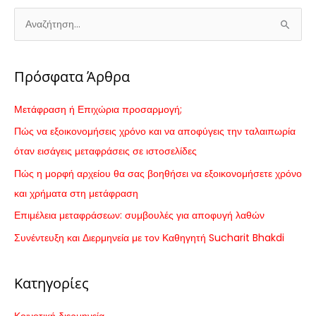
Α
ν
α
Πρόσφατα Άρθρα
ζ
ή
Μετάφραση ή Επιχώρια προσαρμογή;
τ
Πώς να εξοικονομήσεις χρόνο και να αποφύγεις την ταλαιπωρία
η
όταν εισάγεις μεταφράσεις σε ιστοσελίδες
σ
Πώς η μορφή αρχείου θα σας βοηθήσει να εξοικονομήσετε χρόνο
η
και χρήματα στη μετάφραση
γ
Επιμέλεια μεταφράσεων: συμβουλές για αποφυγή λαθών
ι
Συνέντευξη και Διερμηνεία με τον Καθηγητή Sucharit Bhakdi
α
:
Κατηγορίες