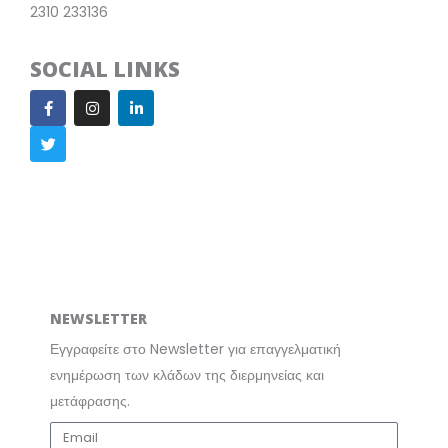
2310 233136
SOCIAL LINKS
F
T
I
L
a
w
n
i
c
i
s
n
e
t
t
k
b
t
a
e
o
e
g
d
o
r
r
i
k
a
n
m
NEWSLETTER
Εγγραφείτε στο Newsletter για επαγγελματική
ενημέρωση των κλάδων της διερμηνείας και
μετάφρασης.