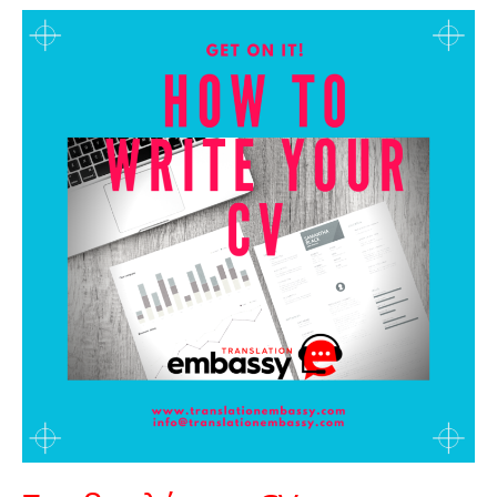
Συμβουλές
για
CV